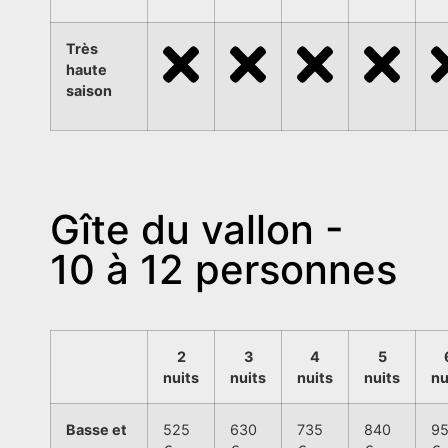
Très
haute
saison
Gîte du vallon -
10 à 12 personnes
2
3
4
5
nuits
nuits
nuits
nuits
nu
Basse et
525
630
735
840
9