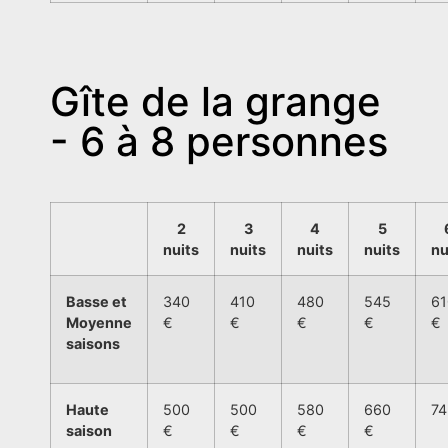
Gîte de la grange
- 6 à 8 personnes
2
3
4
5
nuits
nuits
nuits
nuits
nu
Basse et
340
410
480
545
61
Moyenne
€
€
€
€
€
saisons
Haute
500
500
580
660
74
saison
€
€
€
€