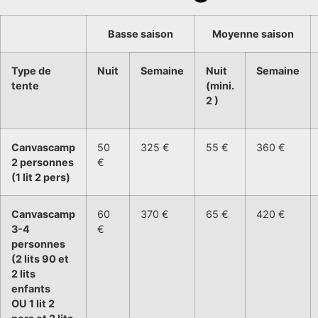
Basse saison
Moyenne saison
Type de
Nuit
Semaine
Nuit
Semaine
tente
(mini.
2 )
Canvascamp
50
325 €
55 €
360 €
2 personnes
€
(1 lit 2 pers)
Canvascamp
60
370 €
65 €
420 €
3-4
€
personnes
(2 lits 90 et
2 lits
enfants
OU 1 lit 2