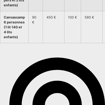
pers et 2 lits
enfants)
Canvascamp
90
450 €
100 €
580 €
6 personnes
€
(1 lit 140 et
4 lits
enfants)