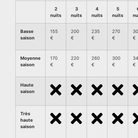
2
3
4
5
nuits
nuits
nuits
nuits
nu
Basse
155
200
235
270
3
saison
€
€
€
€
€
Moyenne
170
220
260
300
3
saison
€
€
€
€
€
Haute
saison
Très
haute
saison